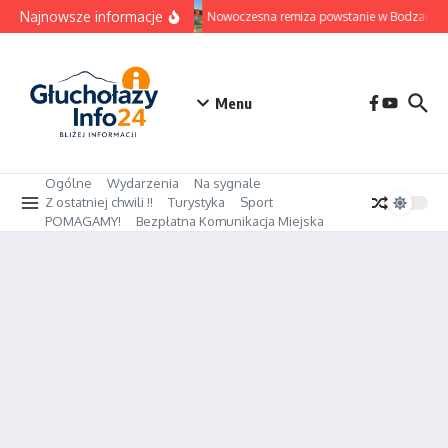
Przejdź do treści
Najnowsze informacje
Nowoczesna remiza powstanie w Bodzanowie.
Menu
Ogólne
Wydarzenia
Na sygnale
Z ostatniej chwili !!
Turystyka
Sport
POMAGAMY!
Bezpłatna Komunikacja Miejska