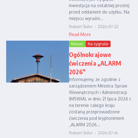
inwestycja na ostatniej prostej
przed oddaniem do użytku. Na
miejscu wyraźni...
Robert Sidor
2026-07-22
Read More
Miasto
Na sygnale
Ogólnokrajowe
ćwiczenia „ALARM
2026”
Informujemy, że zgodnie z
zarządzeniem Ministra Spraw
Wewnętrznych i Administracji
(MSWiA), w dniu 21 lipca 2026 r.
na terenie całego kraju
zostaną przeprowadzone
ćwiczenia pod kryptonimem
„ALARM 2026...
Robert Sidor
2026-07-16