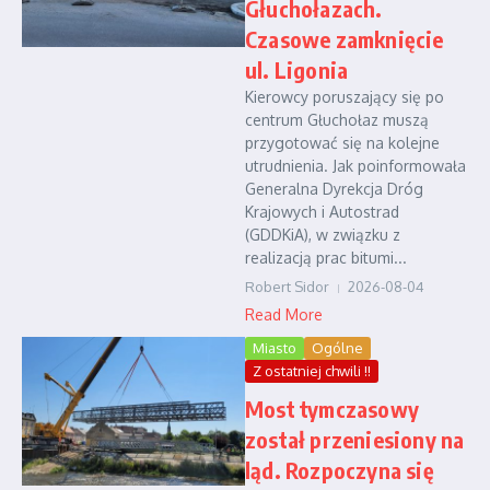
Głuchołazach.
Czasowe zamknięcie
ul. Ligonia
Kierowcy poruszający się po
centrum Głuchołaz muszą
przygotować się na kolejne
utrudnienia. Jak poinformowała
Generalna Dyrekcja Dróg
Krajowych i Autostrad
(GDDKiA), w związku z
realizacją prac bitumi...
Robert Sidor
2026-08-04
Read More
Miasto
Ogólne
Z ostatniej chwili !!
Most tymczasowy
został przeniesiony na
ląd. Rozpoczyna się