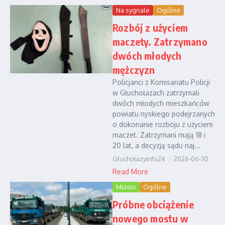
Na sygnale
Ogólne
Rozbój z użyciem
maczety. Zatrzymano
dwóch młodych
mężczyzn
Policjanci z Komisariatu Policji
w Głuchołazach zatrzymali
dwóch młodych mieszkańców
powiatu nyskiego podejrzanych
o dokonanie rozboju z użyciem
maczet. Zatrzymani mają 18 i
20 lat, a decyzją sądu naj...
Głuchołazyinfo24
2026-06-30
Read More
Miasto
Ogólne
Próbne obciążenie
nowego mostu w