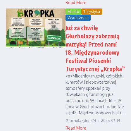
Read More
Miasto
Turystyka
Wydarzenia
Już za chwilę
Głuchołazy zabrzmią
muzyką! Przed nami
18. Międzynarodowy
Festiwal Piosenki
Turystycznej „Kropka”
<p>Miłośnicy muzyki, górskich
klimatów i niepowtarzalnej
atmosfery spotkań przy
dźwiękach gitar mogą już
odliczać dni. W dniach 16 – 19
lipca w Głuchołazach odbędzie
się 48. Międzynarodowy Festi...
Głuchołazyinfo24
2026-07-14
Read More