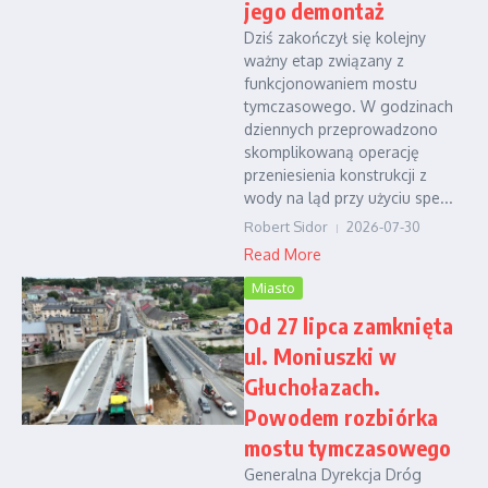
jego demontaż
Dziś zakończył się kolejny
ważny etap związany z
funkcjonowaniem mostu
tymczasowego. W godzinach
dziennych przeprowadzono
skomplikowaną operację
przeniesienia konstrukcji z
wody na ląd przy użyciu spe...
Robert Sidor
2026-07-30
Read More
Miasto
Od 27 lipca zamknięta
ul. Moniuszki w
Głuchołazach.
Powodem rozbiórka
mostu tymczasowego
Generalna Dyrekcja Dróg